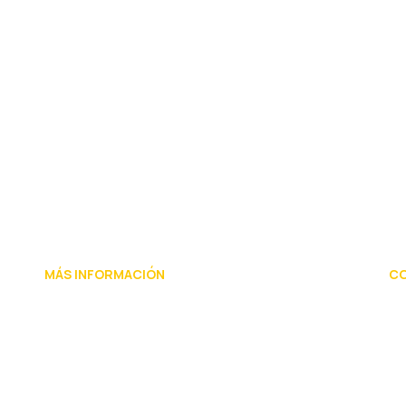
MÁS INFORMACIÓN
C
Acceso propietarios
Política de privacidad
Términos y condiciones